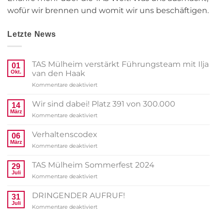
wofür wir brennen und womit wir uns beschäftigen.
Letzte News
TAS Mülheim verstärkt Führungsteam mit Ilja
01
Okt.
van den Haak
für
Kommentare deaktiviert
TAS
Mülheim
Wir sind dabei! Platz 391 von 300.000
14
verstärkt
März
für
Kommentare deaktiviert
Führungsteam
Wir
mit
sind
Verhaltenscodex
Ilja
06
dabei!
van
März
für
Kommentare deaktiviert
Platz
den
Verhaltenscodex
391
Haak
TAS Mülheim Sommerfest 2024
von
29
300.000
Juli
für
Kommentare deaktiviert
TAS
Mülheim
DRINGENDER AUFRUF!
31
Sommerfest
Juli
für
Kommentare deaktiviert
2024
DRINGENDER