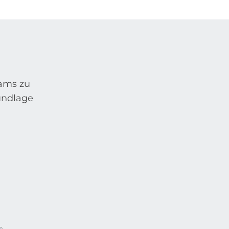
eams zu
rundlage