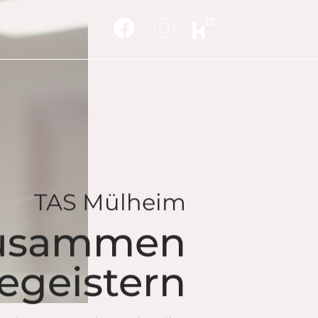
TAS Mülheim
usammen
egeistern