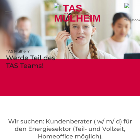
Zum
Inhalt
springen
TAS Mülheim
Werde Teil des
TAS Teams!
Wir suchen: Kundenberater ( w/ m/ d) für
den Energiesektor (Teil- und Vollzeit,
Homeoffice möglich).