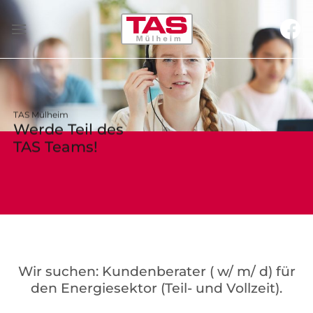
Zum
Inhalt
springen
TAS Mülheim
Werde Teil des
TAS Teams!
Wir suchen: Kundenberater ( w/ m/ d) für
den Energiesektor (Teil- und Vollzeit).