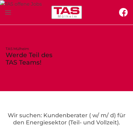
Zum
Inhalt
springen
TAS Mülheim
Werde Teil des
TAS Teams!
Wir suchen: Kundenberater ( w/ m/ d) für
den Energiesektor (Teil- und Vollzeit).